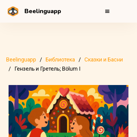
Beelinguapp
Beelinguapp
Библиотека
Сказки и Басни
Гензель и Гретель; Bölum I