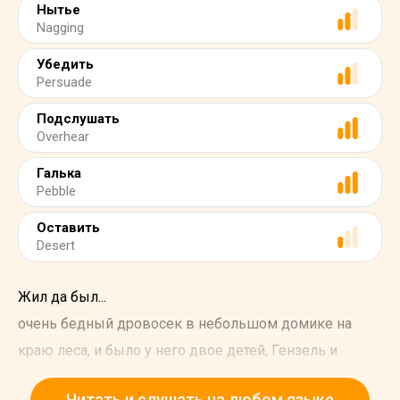
Нытье
Nagging
Убедить
Persuade
Подслушать
Overhear
Галька
Pebble
Оставить
Desert
Жил да был...
очень бедный дровосек в небольшом домике на
краю леса, и было у него двое детей, Гензель и
Гретель. Его вторая жена часто обращалась с детьми
Читать и слушать на любом языке