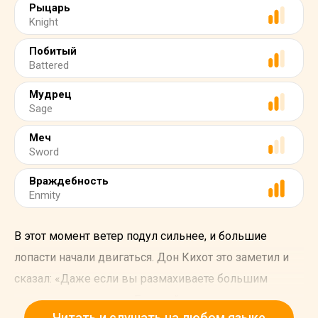
Рыцарь
Knight
Побитый
Battered
Мудрец
Sage
Меч
Sword
Враждебность
Enmity
В этот момент ветер подул сильнее, и большие
лопасти начали двигаться. Дон Кихот это заметил и
сказал: «Даже если вы размахиваете большим
количеством рук, чем Бриарей, вам все равно
Читать и слушать на любом языке