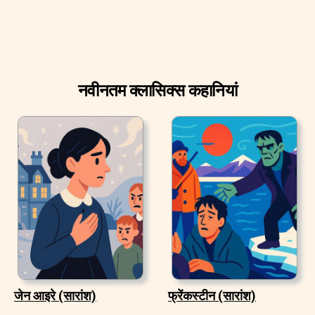
नवीनतम क्लासिक्स कहानियां
जेन आइरे (सारांश)
फ्रेंकस्टीन (सारांश)