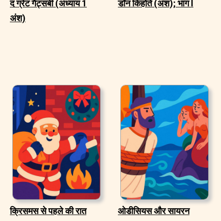
द ग्रेट गैट्सबी (अध्याय 1
डॉन किहोते (अंश); भाग I
अंश)
क्रिसमस से पहले की रात
ओडीसियस और सायरन