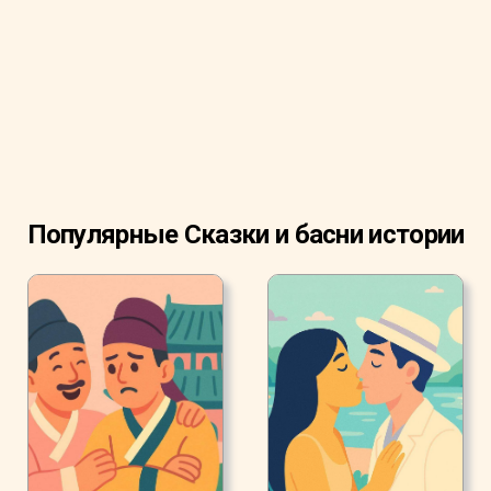
меня. Я пойду к Чудовищу вместо него. Я с радостью
умру, чтобы спасти отца от смерти".
Купец не мог вынести мысли о том, что ему придется
потерять дочь, и он пытался отговорить ее.
Но Красавица ответила: "Дорогой отец, вы не
вернетесь в этот замок без меня. Меня ничто не
остановит".
Популярные Сказки и басни истории