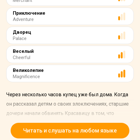
Merchant
Приключение
Adventure
Дворец
Palace
Веселый
Cheerful
Великолепие
Magnificence
Через несколько часов купец уже был дома. Когда
он рассказал детям о своих злоключениях, старшие
дочери начали обвинять Красавицу в том, что
произошло с отцом.
Читать и слушать на любом языке
Но она ответила: "Отцу не придется страдать из-за