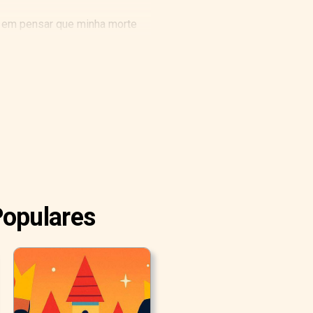
liz em pensar que minha morte
 possa fazer para me impedir.
Populares