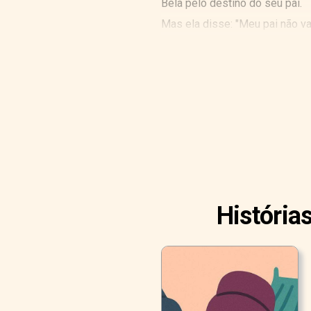
Bela pelo destino do seu pai.
Mas ela disse: "Meu pai não va
salvará a vida do meu pai.
O mercador ficou muito triste c
Mas Bela respondeu: "Meu queri
História