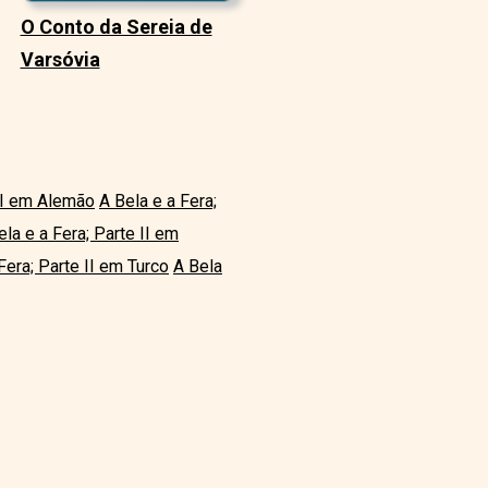
O Conto da Sereia de
Varsóvia
 II em Alemão
A Bela e a Fera;
ela e a Fera; Parte II em
Fera; Parte II em Turco
A Bela