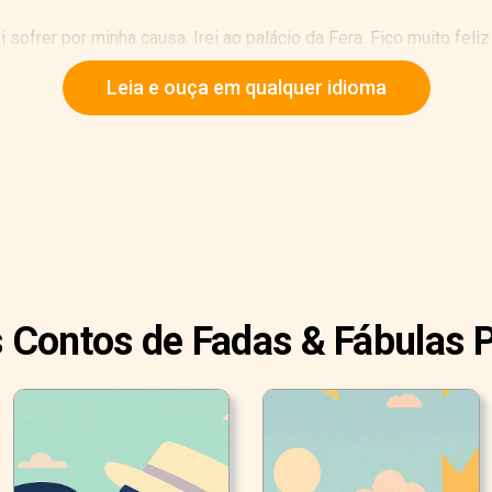
i sofrer por minha causa. Irei ao palácio da Fera. Fico muito fe
Leia e ouça em qualquer idioma
om a ideia de perder sua filha e tentou convencê-la a ficar.
do pai, você não irá ao palácio sem mim. Não há nada que o Sr.
s Contos de Fadas & Fábulas 