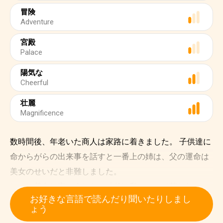
冒険
Adventure
宮殿
Palace
陽気な
Cheerful
壮麗
Magnificence
数時間後、年老いた商人は家路に着きました。 子供達に
命からがらの出来事を話すと一番上の姉は、父の運命は
美女のせいだと非難しました。
しかし美女は言いました。「父は私のせいで苦しむこと
お好きな言語で読んだり聞いたりしまし
はありません。」 「野獣のところへは私が行くからで
ょう
す。 私の死が父の命を救えるなら私はとても幸せで