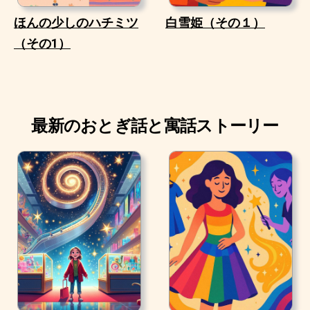
ほんの少しのハチミツ
白雪姫（その１）
（その1）
最新のおとぎ話と寓話ストーリー