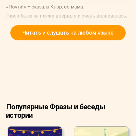
«Почти!» – сказала Клэр, её мама.
Люси была на пляже впервые и очень волновалась.
На девочках были купальные костюмы и солнечные
Читать и слушать на любом языке
очки.
«Мы прибыли!» – сказал Джон несколько минут
спустя.
«Ура!» – воскликнула Софи, старшая сестра Люси.
Популярные Фразы и беседы
истории