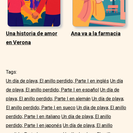
Una historia de amor
Ana va a la farmacia
en Verona
Tags:
Un día de playa; El anillo perdido; Parte I en inglés
Un día
de playa; El anillo perdido; Parte I en español
Un día de
playa; El anillo perdido; Parte I en alemán
Un día de playa;
El anillo perdido; Parte I en sueco
Un día de playa; El anillo
perdido; Parte I en italiano
Un día de playa; El anillo
perdido; Parte I en japonés
Un día de playa; El anillo