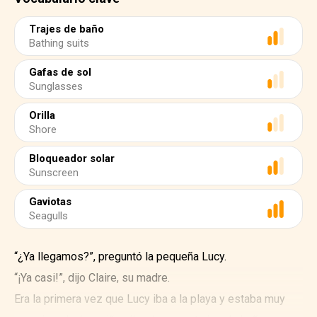
Trajes de baño
Bathing suits
Gafas de sol
Sunglasses
Orilla
Shore
Bloqueador solar
Sunscreen
Gaviotas
Seagulls
“¿Ya llegamos?”, preguntó la pequeña Lucy.
“¡Ya casi!”, dijo Claire, su madre.
Era la primera vez que Lucy iba a la playa y estaba muy