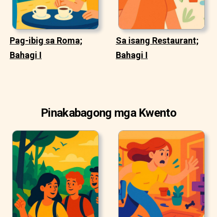
Pag-ibig sa Roma;
Sa isang Restaurant;
Bahagi I
Bahagi I
Pinakabagong mga Kwento