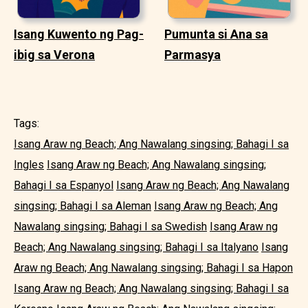
Isang Kuwento ng Pag-
Pumunta si Ana sa
ibig sa Verona
Parmasya
Tags:
Isang Araw ng Beach; Ang Nawalang singsing; Bahagi I sa
Ingles
Isang Araw ng Beach; Ang Nawalang singsing;
Bahagi I sa Espanyol
Isang Araw ng Beach; Ang Nawalang
singsing; Bahagi I sa Aleman
Isang Araw ng Beach; Ang
Nawalang singsing; Bahagi I sa Swedish
Isang Araw ng
Beach; Ang Nawalang singsing; Bahagi I sa Italyano
Isang
Araw ng Beach; Ang Nawalang singsing; Bahagi I sa Hapon
Isang Araw ng Beach; Ang Nawalang singsing; Bahagi I sa