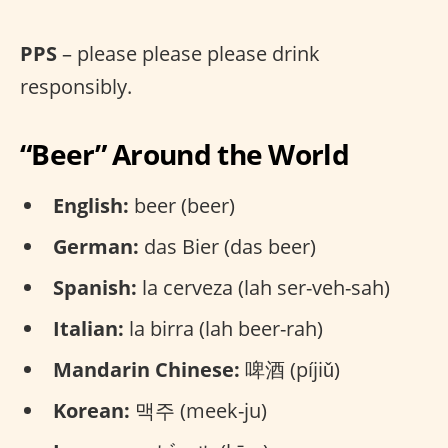
PPS
– please please please drink
responsibly.
“Beer” Around the World
English:
beer (beer)
German:
das Bier (das beer)
Spanish:
la cerveza (lah ser-veh-sah)
Italian:
la birra (lah beer-rah)
Mandarin Chinese:
啤酒 (píjiǔ)
Korean:
맥주 (meek-ju)