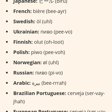
Japanese:
ビール (bīru)
French:
bière (bee-ayr)
Swedish:
öl (uhl)
Ukrainian:
пиво (pee-vo)
Finnish:
olut (oh-loot)
Polish:
piwo (pee-voh)
Norwegian:
øl (uhl)
Russian:
пиво (pi-vo)
Arabic:
بيرة (bee-rrrah)
Brazilian Portuguese:
cerveja (ser-vay-
jhah)
European Portuguese:
cerveja (ser-vay-