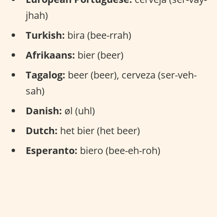
jhah)
Turkish:
bira (bee-rrah)
Afrikaans:
bier (beer)
Tagalog:
beer (beer), cerveza (ser-veh-
sah)
Danish:
øl (uhl)
Dutch:
het bier (het beer)
Esperanto:
biero (bee-eh-roh)