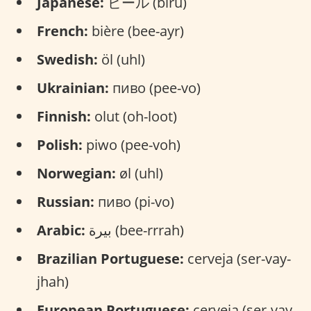
Japanese:
ビール (bīru)
French:
bière (bee-ayr)
Swedish:
öl (uhl)
Ukrainian:
пиво (pee-vo)
Finnish:
olut (oh-loot)
Polish:
piwo (pee-voh)
Norwegian:
øl (uhl)
Russian:
пиво (pi-vo)
Arabic:
بيرة (bee-rrrah)
Brazilian Portuguese:
cerveja (ser-vay-
jhah)
European Portuguese:
cerveja (ser-vay-