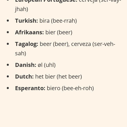
jhah)
Turkish:
bira (bee-rrah)
Afrikaans:
bier (beer)
Tagalog:
beer (beer), cerveza (ser-veh-
sah)
Danish:
øl (uhl)
Dutch:
het bier (het beer)
Esperanto:
biero (bee-eh-roh)