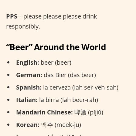
PPS
– please please please drink
responsibly.
“Beer” Around the World
English:
beer (beer)
German:
das Bier (das beer)
Spanish:
la cerveza (lah ser-veh-sah)
Italian:
la birra (lah beer-rah)
Mandarin Chinese:
啤酒 (píjiǔ)
Korean:
맥주 (meek-ju)