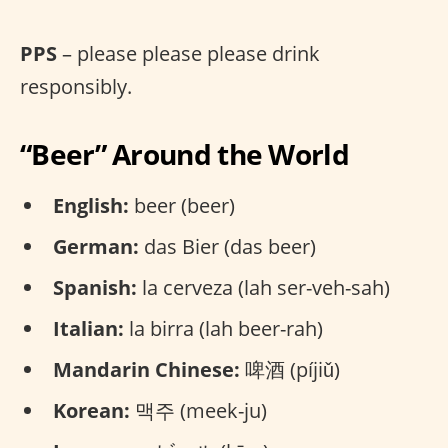
PPS
– please please please drink
responsibly.
“Beer” Around the World
English:
beer (beer)
German:
das Bier (das beer)
Spanish:
la cerveza (lah ser-veh-sah)
Italian:
la birra (lah beer-rah)
Mandarin Chinese:
啤酒 (píjiǔ)
Korean:
맥주 (meek-ju)