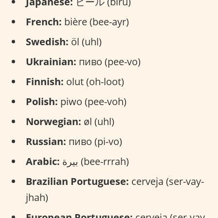
Japanese:
ビール (bīru)
French:
bière (bee-ayr)
Swedish:
öl (uhl)
Ukrainian:
пиво (pee-vo)
Finnish:
olut (oh-loot)
Polish:
piwo (pee-voh)
Norwegian:
øl (uhl)
Russian:
пиво (pi-vo)
Arabic:
بيرة (bee-rrrah)
Brazilian Portuguese:
cerveja (ser-vay-
jhah)
European Portuguese:
cerveja (ser-vay-