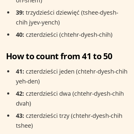
oh-shem)
39:
trzydzieści dziewięć (tshee-dyesh-
chih jyev-yench)
40:
czterdzieści (chtehr-dyesh-chih)
How to count from 41 to 50
41:
czterdzieści jeden (chtehr-dyesh-chih
yeh-den)
42:
czterdzieści dwa (chtehr-dyesh-chih
dvah)
43:
czterdzieści trzy (chtehr-dyesh-chih
tshee)