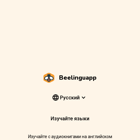
Beelinguapp
Pусский
Изучайте языки
Изучайте с аудиокнигами на английском