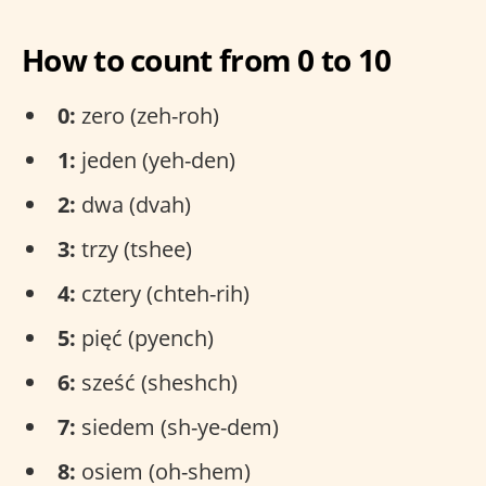
How to count from 0 to 10
0:
zero (zeh-roh)
1:
jeden (yeh-den)
2:
dwa (dvah)
3:
trzy (tshee)
4:
cztery (chteh-rih)
5:
pięć (pyench)
6:
sześć (sheshch)
7:
siedem (sh-ye-dem)
8:
osiem (oh-shem)