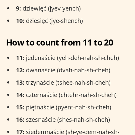
9:
dziewięć (jyev-yench)
10:
dziesięć (jye-shench)
How to count from 11 to 20
11:
jedenaście (yeh-deh-nah-sh-cheh)
12:
dwanaście (dvah-nah-sh-cheh)
13:
trzynaście (tshee-nah-sh-cheh)
14:
czternaście (chtehr-nah-sh-cheh)
15:
piętnaście (pyent-nah-sh-cheh)
16:
szesnaście (shes-nah-sh-cheh)
17:
siedemnaście (sh-ye-dem-nah-sh-