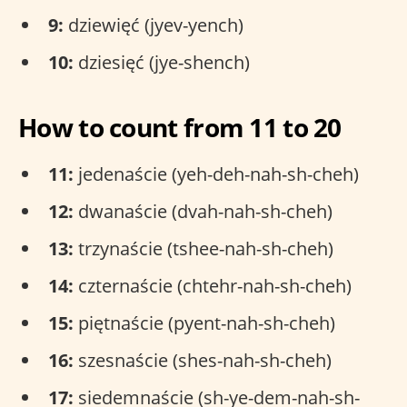
9:
dziewięć (jyev-yench)
10:
dziesięć (jye-shench)
How to count from 11 to 20
11:
jedenaście (yeh-deh-nah-sh-cheh)
12:
dwanaście (dvah-nah-sh-cheh)
13:
trzynaście (tshee-nah-sh-cheh)
14:
czternaście (chtehr-nah-sh-cheh)
15:
piętnaście (pyent-nah-sh-cheh)
16:
szesnaście (shes-nah-sh-cheh)
17:
siedemnaście (sh-ye-dem-nah-sh-