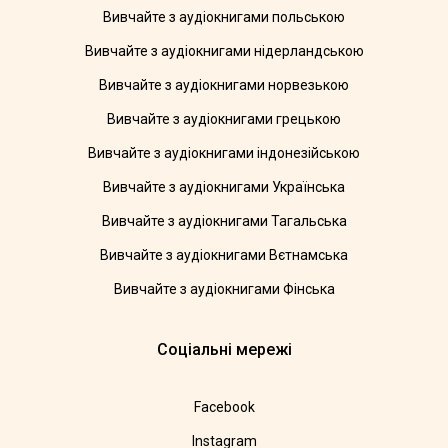
Вивчайте з аудіокнигами польською
Вивчайте з аудіокнигами нідерландською
Вивчайте з аудіокнигами норвезькою
Вивчайте з аудіокнигами грецькою
Вивчайте з аудіокнигами індонезійською
Вивчайте з аудіокнигами Українська
Вивчайте з аудіокнигами Тагальська
Вивчайте з аудіокнигами Вєтнамська
Вивчайте з аудіокнигами Фінська
Соціальні мережі
Facebook
Instagram