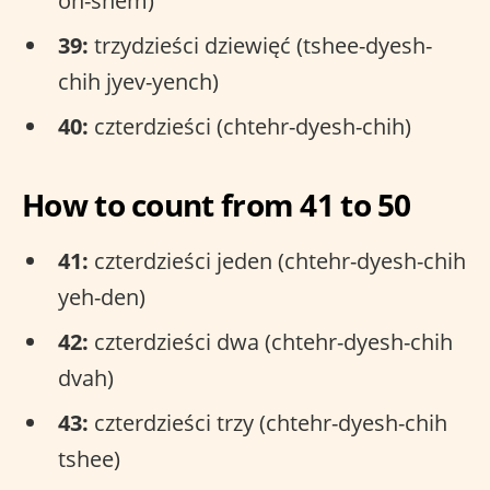
oh-shem)
39:
trzydzieści dziewięć (tshee-dyesh-
chih jyev-yench)
40:
czterdzieści (chtehr-dyesh-chih)
How to count from 41 to 50
41:
czterdzieści jeden (chtehr-dyesh-chih
yeh-den)
42:
czterdzieści dwa (chtehr-dyesh-chih
dvah)
43:
czterdzieści trzy (chtehr-dyesh-chih
tshee)