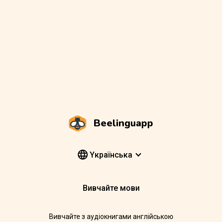
Beelinguapp
Yкраїнська
Вивчайте мови
Вивчайте з аудіокнигами англійською