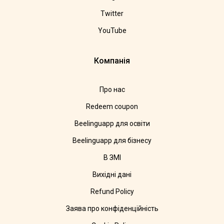
Twitter
YouTube
Компанія
Про нас
Redeem coupon
Beelinguapp для освіти
Beelinguapp для бізнесу
В ЗМІ
Вихідні дані
Refund Policy
Заява про конфіденційність