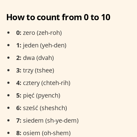
How to count from 0 to 10
0:
zero (zeh-roh)
1:
jeden (yeh-den)
2:
dwa (dvah)
3:
trzy (tshee)
4:
cztery (chteh-rih)
5:
pięć (pyench)
6:
sześć (sheshch)
7:
siedem (sh-ye-dem)
8:
osiem (oh-shem)