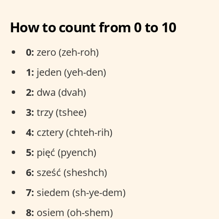
How to count from 0 to 10
0:
zero (zeh-roh)
1:
jeden (yeh-den)
2:
dwa (dvah)
3:
trzy (tshee)
4:
cztery (chteh-rih)
5:
pięć (pyench)
6:
sześć (sheshch)
7:
siedem (sh-ye-dem)
8:
osiem (oh-shem)