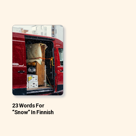
23 Words For
“Snow” In Finnish