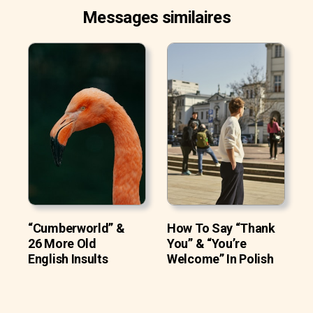
Messages similaires
“Cumberworld” &
How To Say “Thank
26 More Old
You” & “You’re
English Insults
Welcome” In Polish