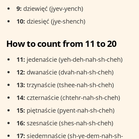
9:
dziewięć (jyev-yench)
10:
dziesięć (jye-shench)
How to count from 11 to 20
11:
jedenaście (yeh-deh-nah-sh-cheh)
12:
dwanaście (dvah-nah-sh-cheh)
13:
trzynaście (tshee-nah-sh-cheh)
14:
czternaście (chtehr-nah-sh-cheh)
15:
piętnaście (pyent-nah-sh-cheh)
16:
szesnaście (shes-nah-sh-cheh)
17:
siedemnaście (sh-ye-dem-nah-sh-