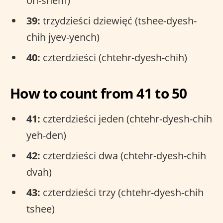
oh-shem)
39:
trzydzieści dziewięć (tshee-dyesh-
chih jyev-yench)
40:
czterdzieści (chtehr-dyesh-chih)
How to count from 41 to 50
41:
czterdzieści jeden (chtehr-dyesh-chih
yeh-den)
42:
czterdzieści dwa (chtehr-dyesh-chih
dvah)
43:
czterdzieści trzy (chtehr-dyesh-chih
tshee)