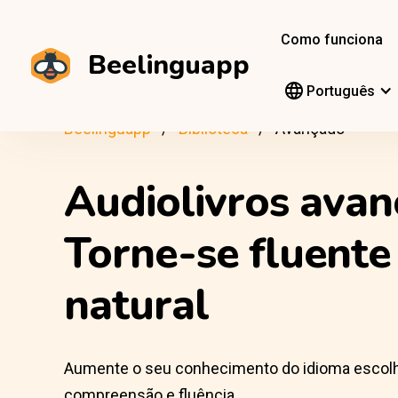
Como funciona
Beelinguapp
Português
Beelinguapp
Biblioteca
Avançado
Audiolivros ava
Torne-se fluent
natural
Aumente o seu conhecimento do idioma escolhid
compreensão e fluência.