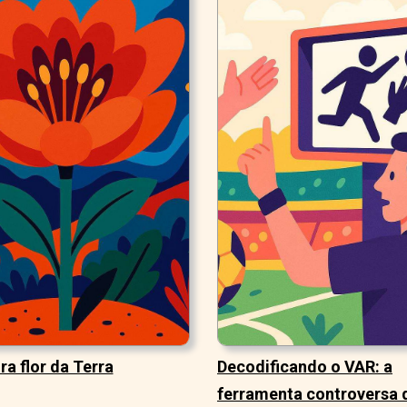
ra flor da Terra
Decodificando o VAR: a
ferramenta controversa 