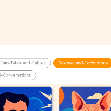
FairyTales-and-Fables
Science-and-Technology
-Conversations