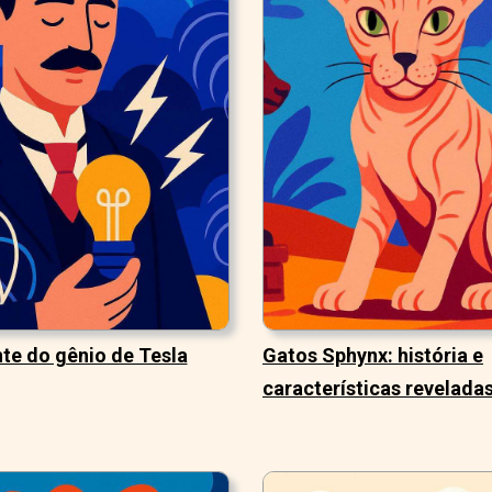
te do gênio de Tesla
Gatos Sphynx: história e
características revelada