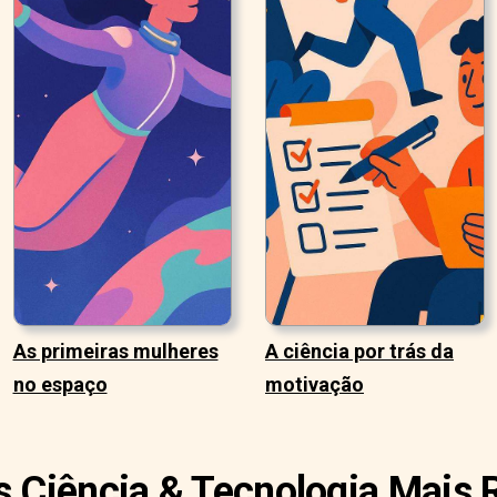
As primeiras mulheres
A ciência por trás da
no espaço
motivação
s Ciência & Tecnologia Mais