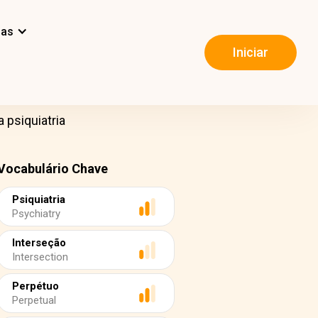
mas
Iniciar
 psiquiatria
Vocabulário Chave
Psiquiatria
Psychiatry
Interseção
Intersection
Perpétuo
Perpetual