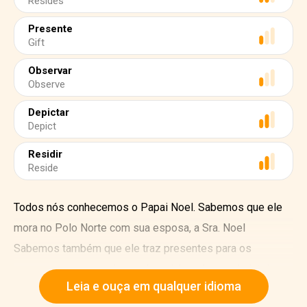
Resides
Presente
Gift
Observar
Observe
Depictar
Depict
Residir
Reside
Todos nós conhecemos o Papai Noel. Sabemos que ele
mora no Polo Norte com sua esposa, a Sra. Noel
Sabemos também que ele traz presentes para os
pequenos, para as crianças boazinhas do mundo inteiro no
Leia e ouça em qualquer idioma
Natal. Mas, qual é a história por trás desse homem grande