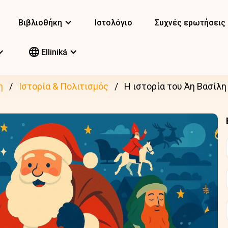
Βιβλιοθήκη
Ιστολόγιο
Συχνές ερωτήσεις
Elliniká
η
Ιστορία & Πολιτισμός
Η ιστορία του Άη Βασίλη