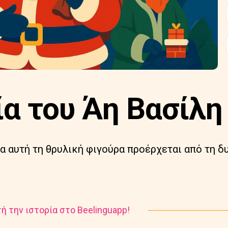
ία του Άη Βασίλη
α αυτή τη θρυλική φιγούρα προέρχεται από τη δ
ή την ιστορία στο Beelinguapp!