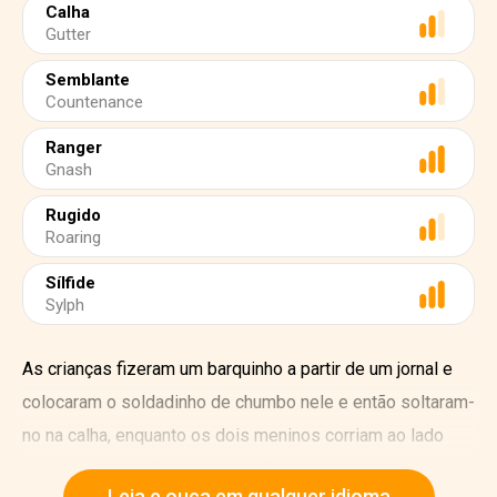
Calha
Gutter
Semblante
Countenance
Ranger
Gnash
Rugido
Roaring
Sílfide
Sylph
As crianças fizeram um barquinho a partir de um jornal e
colocaram o soldadinho de chumbo nele e então soltaram-
no na calha, enquanto os dois meninos corriam ao lado
batendo palmas. Minha nossa! Que ondas gigantes tinham
Leia e ouça em qualquer idioma