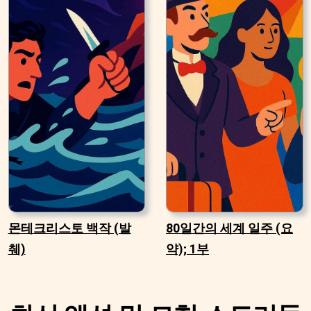
몬테크리스토 백작 (발
80일간의 세계 일주 (요
췌)
약); 1부