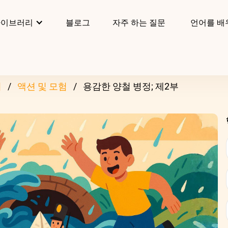
라이브러리
블로그
자주 하는 질문
언어를 배
리
액션 및 모험
용감한 양철 병정; 제2부