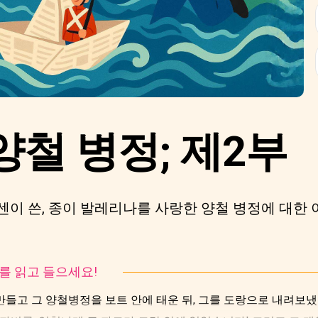
양철 병정; 제2부
이 쓴, 종이 발레리나를 사랑한 양철 병정에 대한
토리를 읽고 들으세요!
들고 그 양철병정을 보트 안에 태운 뒤, 그를 도랑으로 내려보냈