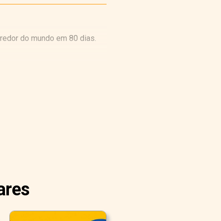
o redor do mundo em 80 dias.
ares