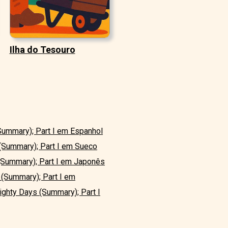
Ilha do Tesouro
Summary); Part I em Espanhol
 (Summary); Part I em Sueco
 (Summary); Part I em Japonês
 (Summary); Part I em
ighty Days (Summary); Part I