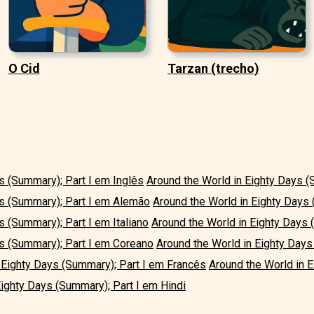
O Cid
Tarzan (trecho)
s (Summary); Part I em Inglês
Around the World in Eighty Days (
ys (Summary); Part I em Alemão
Around the World in Eighty Days
s (Summary); Part I em Italiano
Around the World in Eighty Days
ys (Summary); Part I em Coreano
Around the World in Eighty Days
 Eighty Days (Summary); Part I em Francês
Around the World in E
Eighty Days (Summary); Part I em Hindi