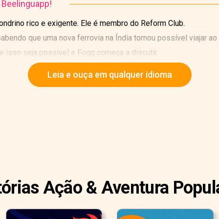
o Beelinguapp!
ondrino rico e exigente. Ele é membro do Reform Club.
sabendo que uma nova ferrovia na Índia tornou possível viajar a
 isso seja possível e Fogg começa a discutir.
Leia e ouça em qualquer idioma
tórias Ação & Aventura Popul