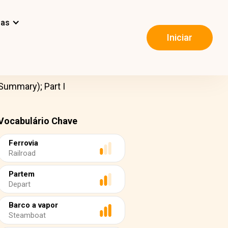
mas
Iniciar
Summary); Part I
Vocabulário Chave
Ferrovia
Railroad
Partem
Depart
Barco a vapor
Steamboat