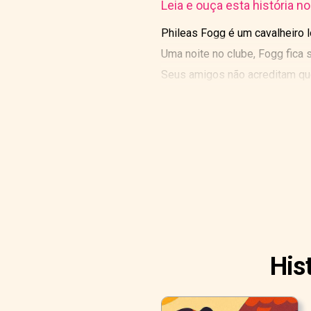
Leia e ouça esta história n
Phileas Fogg é um cavalheiro l
Uma noite no clube, Fogg fica 
Seus amigos não acreditam que
His