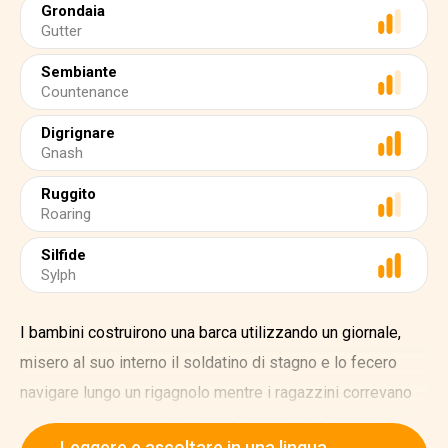
Grondaia
Gutter
Sembiante
Countenance
Digrignare
Gnash
Ruggito
Roaring
Silfide
Sylph
I bambini costruirono una barca utilizzando un giornale,
misero al suo interno il soldatino di stagno e lo fecero
navigare lungo un rigagnolo mentre i ragazzini correvano
dall'altra parte e applaudivano. Santo cielo! Che onde
Leggere e ascoltare in una lingua