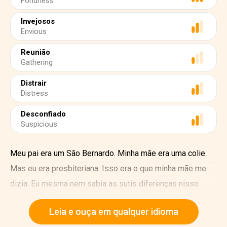
Fondness
Invejosos
Envious
Reunião
Gathering
Distrair
Distress
Desconfiado
Suspicious
Meu pai era um São Bernardo. Minha mãe era uma colie.
Mas eu era presbiteriana. Isso era o que minha mãe me
dizia. Eu mesma nem sabia as sutis diferenças nisso
tudo. Para mim eram apenas palavras imponentes, mas
Leia e ouça em qualquer idioma
que não significavam nada. Minha mãe tinha prazer