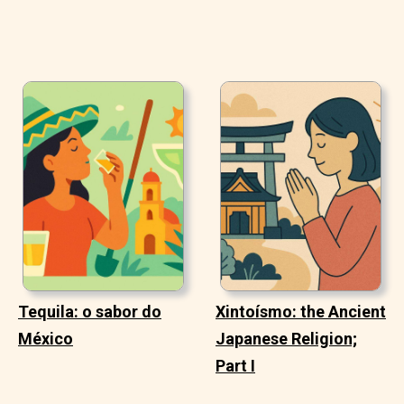
Tequila: o sabor do
Xintoísmo: the Ancient
México
Japanese Religion;
Part I