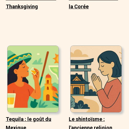
Thanksgiving
la Corée
Tequila : le goût du
Le shintoïsme :
Mexique
l'ancienne religion