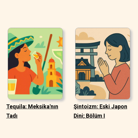
Tequila: Meksika'nın
Şintoizm: Eski Japon
Tadı
Dini; Bölüm I