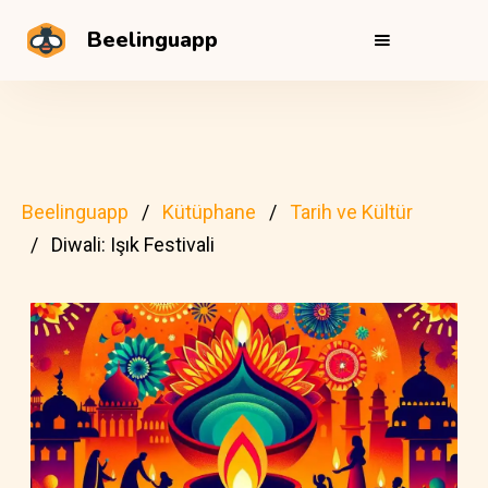
Beelinguapp
Beelinguapp
Kütüphane
Tarih ve Kültür
Diwali: Işık Festivali