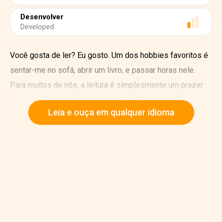
Desenvolver
Developed
Você gosta de ler? Eu gosto. Um dos hobbies favoritos é
sentar-me no sofá, abrir um livro, e passar horas nele.
Para muitos de nós, a leitura é simplesmente um prazer.
Mas a leitura muitas vezes traz benefícios que podem
Leia e ouça em qualquer idioma
não lhe ter ocorrido antes.