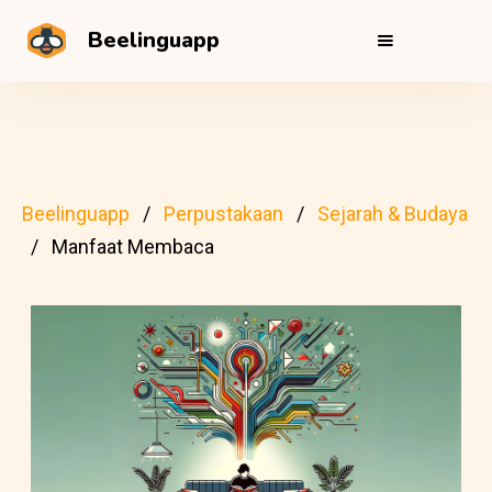
Beelinguapp
Beelinguapp
Perpustakaan
Sejarah & Budaya
Manfaat Membaca