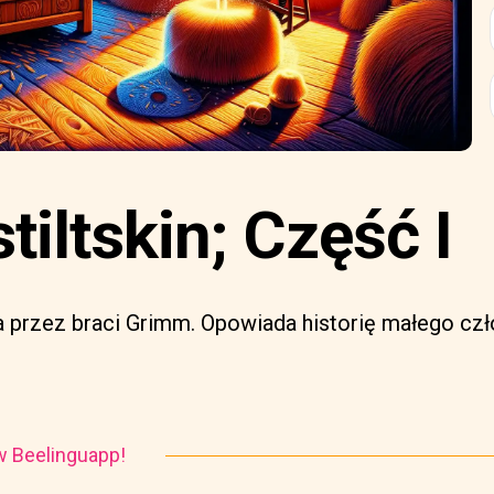
iltskin; Część I
 przez braci Grimm. Opowiada historię małego czł
i w Beelinguapp!