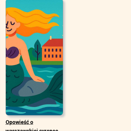
Opowieść o
warszawskiej syrence