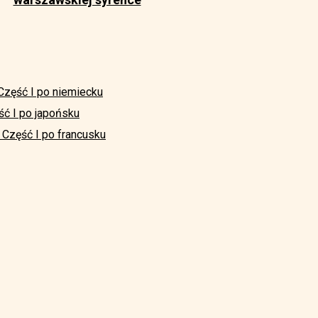
 Część I po niemiecku
ść I po japońsku
; Część I po francusku