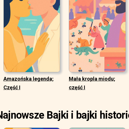
Amazońska legenda;
Mała kropla miodu;
Część I
część I
Najnowsze Bajki i bajki histori