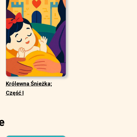
Królewna Śnieżka;
Część I
e