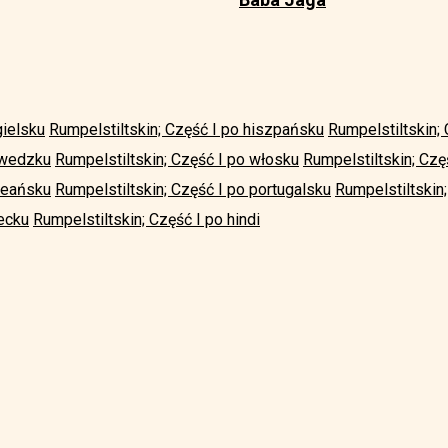
gielsku
Rumpelstiltskin; Część I po hiszpańsku
Rumpelstiltskin;
zwedzku
Rumpelstiltskin; Część I po włosku
Rumpelstiltskin; Czę
oreańsku
Rumpelstiltskin; Część I po portugalsku
Rumpelstiltskin
recku
Rumpelstiltskin; Część I po hindi