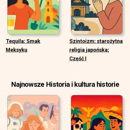
Tequila: Smak
Szintoizm: starożytna
Meksyku
religia japońska;
Część I
Najnowsze Historia i kultura historie