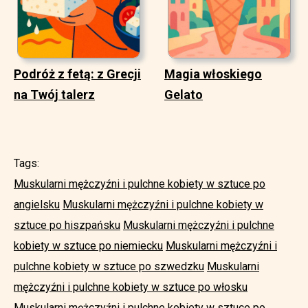
Podróż z fetą: z Grecji
Magia włoskiego
na Twój talerz
Gelato
Tags:
Muskularni mężczyźni i pulchne kobiety w sztuce po
angielsku
Muskularni mężczyźni i pulchne kobiety w
sztuce po hiszpańsku
Muskularni mężczyźni i pulchne
kobiety w sztuce po niemiecku
Muskularni mężczyźni i
pulchne kobiety w sztuce po szwedzku
Muskularni
mężczyźni i pulchne kobiety w sztuce po włosku
Muskularni mężczyźni i pulchne kobiety w sztuce po