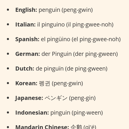
English:
penguin (peng-gwin)
Italian:
il pinguino (il ping-gwee-noh)
Spanish:
el pingüino (el ping-gwee-noh)
German:
der Pinguin (der ping-gween)
Dutch:
de pinguïn (de ping-gween)
Korean:
펭귄 (peng-gwin)
Japanese:
ペンギン (peng-gin)
Indonesian:
pinguin (ping-ween)
Mandarin Chinese:
企鹅 (qì'é)