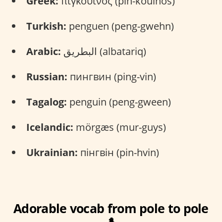
Greek:
πιγκουίνος (pin-kouínos)
Turkish:
penguen (peng-gwehn)
Arabic:
البطريق (albatariq)
Russian:
пингвин (ping-vin)
Tagalog:
penguin (peng-gween)
Icelandic:
mörgæs (mur-guys)
Ukrainian:
пінгвін (pin-hvin)
Adorable vocab from pole to pole