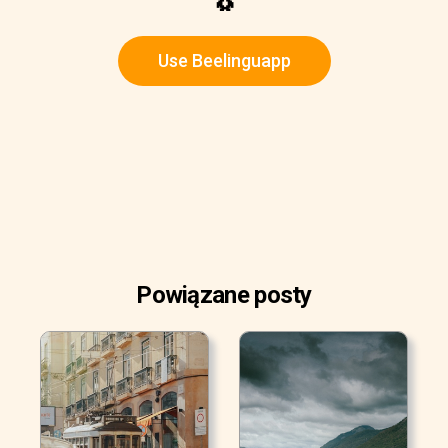
🐧
Use Beelinguapp
Powiązane posty