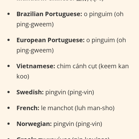
Brazilian Portuguese:
o pinguim (oh
ping-gweem)
European Portuguese:
o pinguim (oh
ping-gweem)
Vietnamese:
chim cánh cụt (keem kan
koo)
Swedish:
pingvin (ping-vin)
French:
le manchot (luh man-sho)
Norwegian:
pingvin (ping-vin)