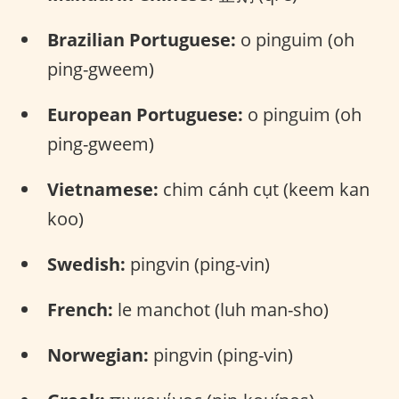
Brazilian Portuguese:
o pinguim (oh
ping-gweem)
European Portuguese:
o pinguim (oh
ping-gweem)
Vietnamese:
chim cánh cụt (keem kan
koo)
Swedish:
pingvin (ping-vin)
French:
le manchot (luh man-sho)
Norwegian:
pingvin (ping-vin)