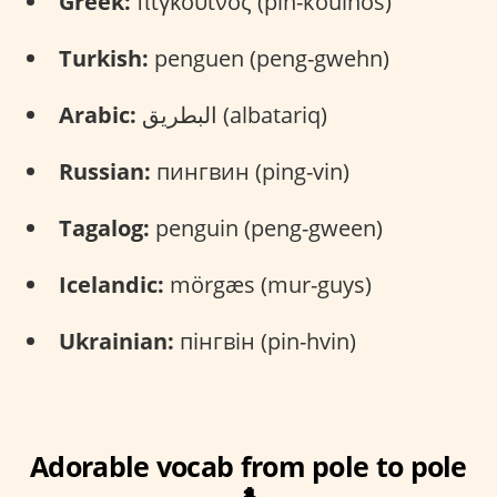
Greek:
πιγκουίνος (pin-kouínos)
Turkish:
penguen (peng-gwehn)
Arabic:
البطريق (albatariq)
Russian:
пингвин (ping-vin)
Tagalog:
penguin (peng-gween)
Icelandic:
mörgæs (mur-guys)
Ukrainian:
пінгвін (pin-hvin)
Adorable vocab from pole to pole