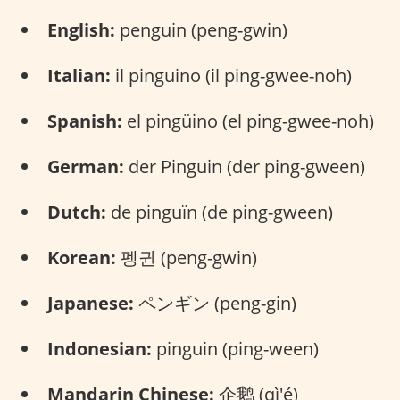
English:
penguin (peng-gwin)
Italian:
il pinguino (il ping-gwee-noh)
Spanish:
el pingüino (el ping-gwee-noh)
German:
der Pinguin (der ping-gween)
Dutch:
de pinguïn (de ping-gween)
Korean:
펭귄 (peng-gwin)
Japanese:
ペンギン (peng-gin)
Indonesian:
pinguin (ping-ween)
Mandarin Chinese:
企鹅 (qì'é)