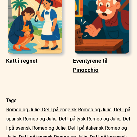
Katt i regnet
Eventyrene til
Pinocchio
Tags:
Romeo og Julie; Del I på engelsk
Romeo og Julie; Del I på
spansk
Romeo og Julie; Del I på tysk
Romeo og Julie; Del
I på svensk
Romeo og Julie; Del I på italiensk
Romeo og