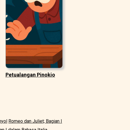
Petualangan Pinokio
nyol
Romeo dan Juliet; Bagian I
an I dalam Bahasa Italia