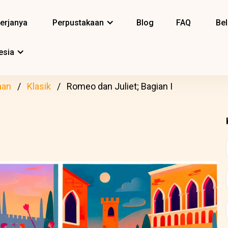
erjanya
Perpustakaan
Blog
FAQ
Bel
esia
aan
Klasik
Romeo dan Juliet; Bagian I