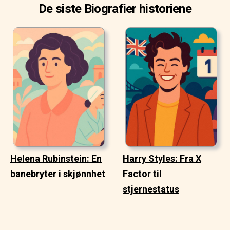
De siste Biografier historiene
Helena Rubinstein: En
Harry Styles: Fra X
banebryter i skjønnhet
Factor til
stjernestatus