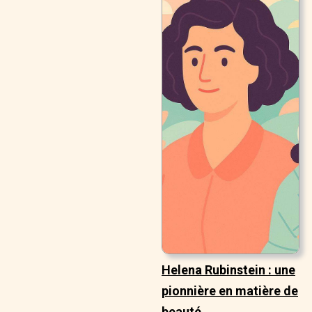
Helena Rubinstein : une
pionnière en matière de
beauté