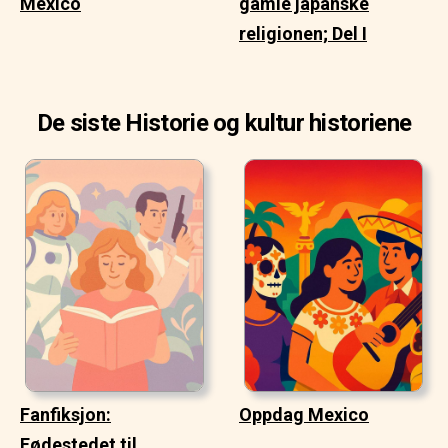
Mexico
gamle japanske
religionen; Del I
De siste Historie og kultur historiene
Fanfiksjon:
Oppdag Mexico
Fødestedet til