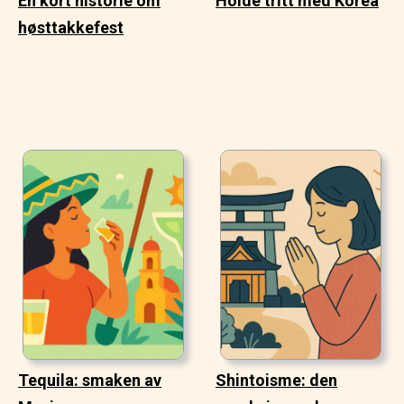
En kort historie om
Holde tritt med Korea
høsttakkefest
Tequila: smaken av
Shintoisme: den