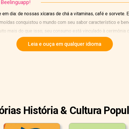
o Beelinguapp!
 em dia: de nossas xícaras de chá a vitaminas, café e sorvete. E
 moídas conquistou o mundo com seu sabor característico e ben
uito mais do que isso; seu consumo está vinculado à cerimônia d
en-budismo.
Leia e ouça em qualquer idioma
órias História & Cultura Popu