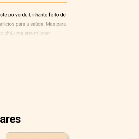
ste pó verde brilhante feito de
efícios para a saúde. Mas para
o chá, uma arte milenar
lares