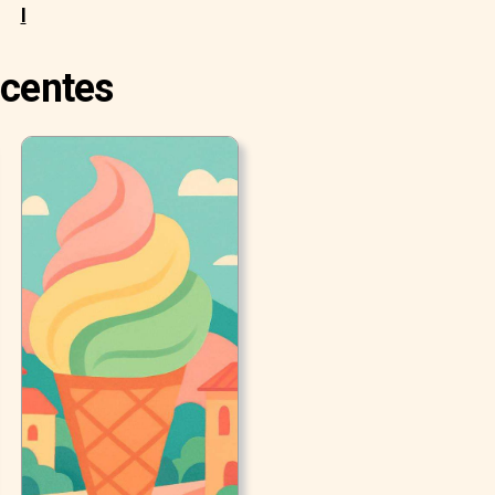
I
ecentes