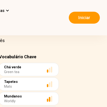
mas
Iniciar
nês
Vocabulário Chave
Chá verde
Green tea
Tapetes
Mats
Mundanos
Worldly