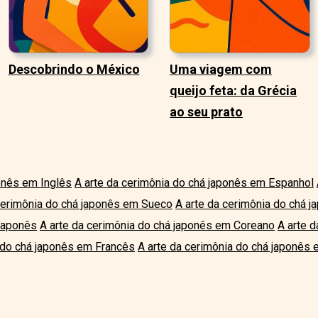
Descobrindo o México
Uma viagem com
queijo feta: da Grécia
ao seu prato
ponês em Inglês
A arte da cerimônia do chá japonês em Espanhol
cerimônia do chá japonês em Sueco
A arte da cerimônia do chá j
Japonês
A arte da cerimônia do chá japonês em Coreano
A arte 
 do chá japonês em Francês
A arte da cerimônia do chá japonês 