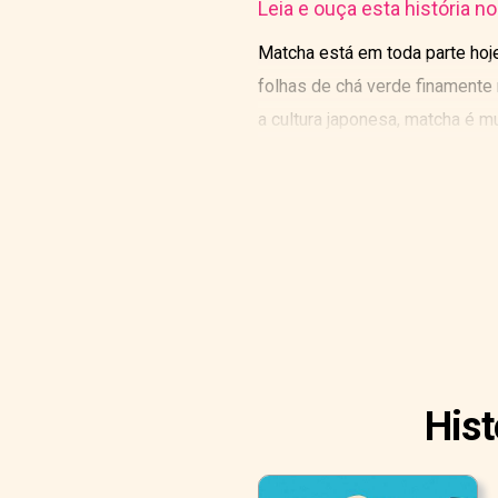
Leia e ouça esta história n
Matcha está em toda parte hoje
folhas de chá verde finamente
a cultura japonesa, matcha é m
enraizada nos princípios do z
Hist