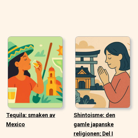
Tequila: smaken av
Shintoisme: den
Mexico
gamle japanske
religionen; Del I