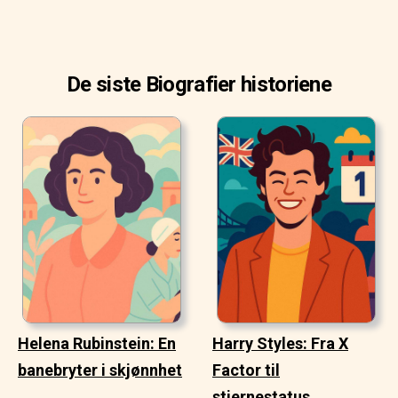
De siste Biografier historiene
Helena Rubinstein: En
Harry Styles: Fra X
banebryter i skjønnhet
Factor til
stjernestatus