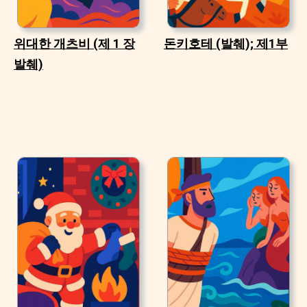
위대한 개츠비 (제 1 장
돈키호테 (발췌); 제1부
발췌)