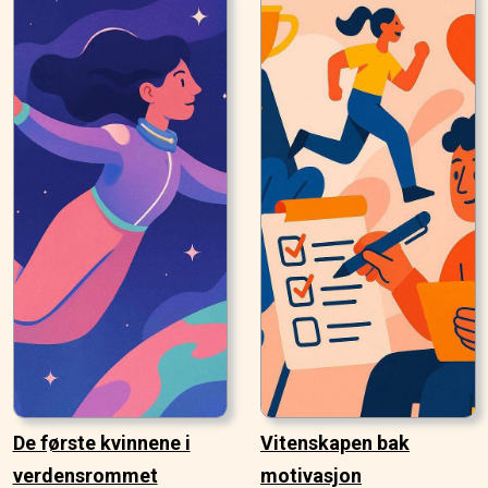
De første kvinnene i
Vitenskapen bak
verdensrommet
motivasjon