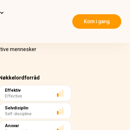
Kom i gang
ektive mennesker
Nøkkelordforråd
Effektiv
Effective
Selvdisiplin
Self-discipline
Ansvar