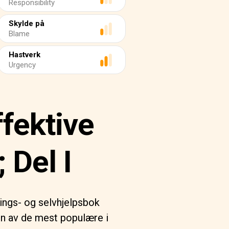
Responsibility
Skylde på
Blame
Hastverk
Urgency
ffektive
 Del I
ings- og selvhjelpsbok
en av de mest populære i