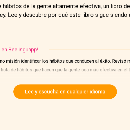
e hábitos de la gente altamente efectiva, un libro 
ey. Lee y descubre por qué este libro sigue siendo
a en Beelinguapp!
misión identificar los hábitos que conducen al éxito. Revisó m
 lista de hábitos que hacen que la gente sea más efectiva en el tr
n "Los 7 hábitos de la gente altamente efectiva", publicado po
Lee y escucha en cualquier idioma
s primeros tres capítulos se centran en la autodisciplina.