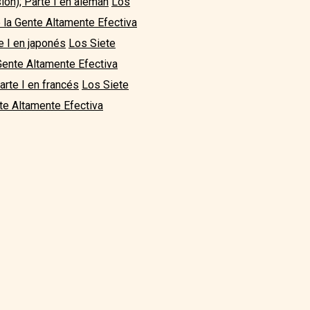
ión); Parte I en alemán
Los
 la Gente Altamente Efectiva
e I en japonés
Los Siete
Gente Altamente Efectiva
arte I en francés
Los Siete
te Altamente Efectiva