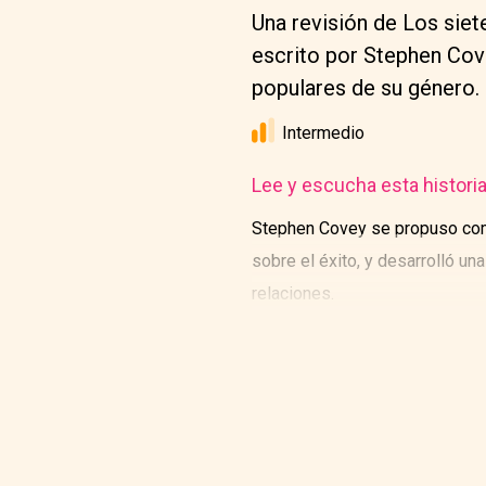
Una revisión de Los siet
escrito por Stephen Cov
populares de su género.
Intermedio
Lee y escucha esta histori
Stephen Covey se propuso como 
sobre el éxito, y desarrolló una
relaciones.
Covey comparte sus hallazgos e
capítulo describe un hábito. Lo