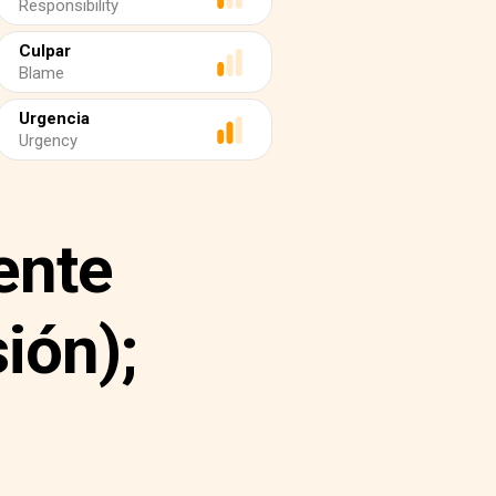
Responsibility
Culpar
Blame
Urgencia
Urgency
ente
ión);