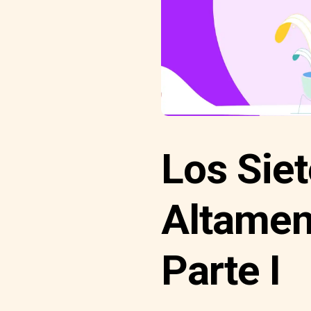
Los Siet
Altament
Parte I