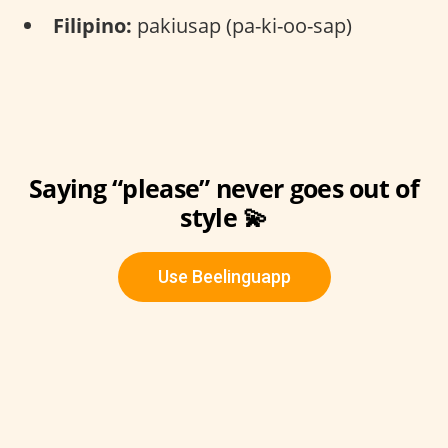
Filipino:
pakiusap (pa-ki-oo-sap)
Saying “please” never goes out of
style 💫
Use Beelinguapp