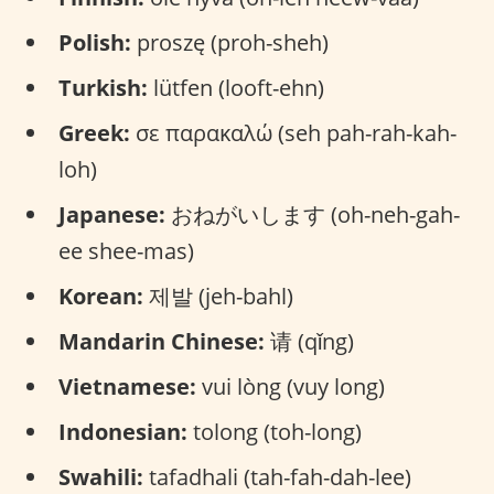
Polish:
proszę (proh-sheh)
Turkish:
lütfen (looft-ehn)
Greek:
σε παρακαλώ (seh pah-rah-kah-
loh)
Japanese:
おねがいします (oh-neh-gah-
ee shee-mas)
Korean:
제발 (jeh-bahl)
Mandarin Chinese:
请 (qǐng)
Vietnamese:
vui lòng (vuy long)
Indonesian:
tolong (toh-long)
Swahili:
tafadhali (tah-fah-dah-lee)