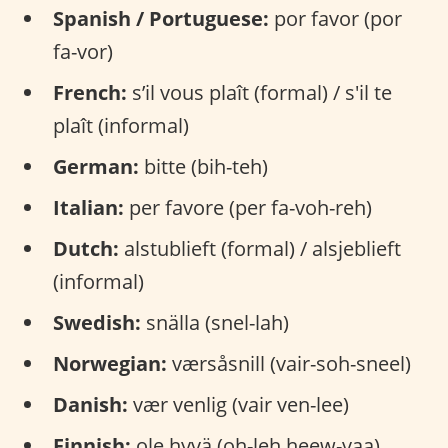
Spanish / Portuguese:
por favor (por
fa-vor)
French:
s’il vous plaît (formal) / s'il te
plaît (informal)
German:
bitte (bih-teh)
Italian:
per favore (per fa-voh-reh)
Dutch:
alstublieft (formal) / alsjeblieft
(informal)
Swedish:
snälla (snel-lah)
Norwegian:
værsåsnill (vair-soh-sneel)
Danish:
vær venlig (vair ven-lee)
Finnish:
ole hyvä (oh-leh heew-vaa)