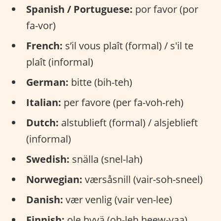
Spanish / Portuguese:
por favor (por
fa-vor)
French:
s’il vous plaît (formal) / s'il te
plaît (informal)
German:
bitte (bih-teh)
Italian:
per favore (per fa-voh-reh)
Dutch:
alstublieft (formal) / alsjeblieft
(informal)
Swedish:
snälla (snel-lah)
Norwegian:
værsåsnill (vair-soh-sneel)
Danish:
vær venlig (vair ven-lee)
Finnish:
ole hyvä (oh-leh heew-vaa)