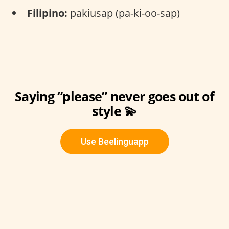
Filipino:
pakiusap (pa-ki-oo-sap)
Saying “please” never goes out of
style 💫
Use Beelinguapp