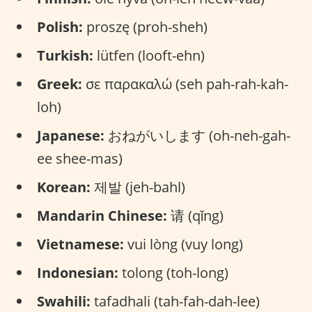
Polish:
proszę (proh-sheh)
Turkish:
lütfen (looft-ehn)
Greek:
σε παρακαλώ (seh pah-rah-kah-
loh)
Japanese:
おねがいします (oh-neh-gah-
ee shee-mas)
Korean:
제발 (jeh-bahl)
Mandarin Chinese:
请 (qǐng)
Vietnamese:
vui lòng (vuy long)
Indonesian:
tolong (toh-long)
Swahili:
tafadhali (tah-fah-dah-lee)