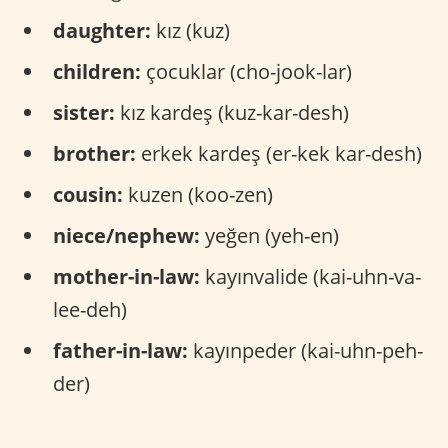
daughter:
kız (kuz)
children:
çocuklar (cho-jook-lar)
sister:
kız kardeş (kuz-kar-desh)
brother:
erkek kardeş (er-kek kar-desh)
cousin:
kuzen (koo-zen)
niece/nephew:
yeğen (yeh-en)
mother-in-law:
kayınvalide (kai-uhn-va-
lee-deh)
father-in-law:
kayınpeder (kai-uhn-peh-
der)