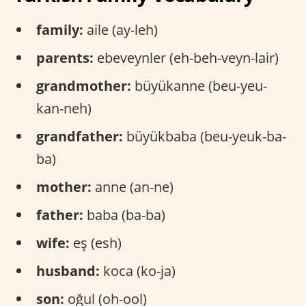
family:
aile (ay-leh)
parents:
ebeveynler (eh-beh-veyn-lair)
grandmother:
büyükanne (beu-yeu-
kan-neh)
grandfather:
büyükbaba (beu-yeuk-ba-
ba)
mother:
anne (an-ne)
father:
baba (ba-ba)
wife:
eş (esh)
husband:
koca (ko-ja)
son:
oğul (oh-ool)