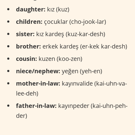
daughter:
kız (kuz)
children:
çocuklar (cho-jook-lar)
sister:
kız kardeş (kuz-kar-desh)
brother:
erkek kardeş (er-kek kar-desh)
cousin:
kuzen (koo-zen)
niece/nephew:
yeğen (yeh-en)
mother-in-law:
kayınvalide (kai-uhn-va-
lee-deh)
father-in-law:
kayınpeder (kai-uhn-peh-
der)