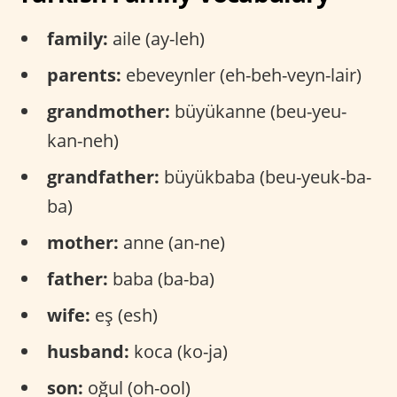
family:
aile (ay-leh)
parents:
ebeveynler (eh-beh-veyn-lair)
grandmother:
büyükanne (beu-yeu-
kan-neh)
grandfather:
büyükbaba (beu-yeuk-ba-
ba)
mother:
anne (an-ne)
father:
baba (ba-ba)
wife:
eş (esh)
husband:
koca (ko-ja)
son:
oğul (oh-ool)