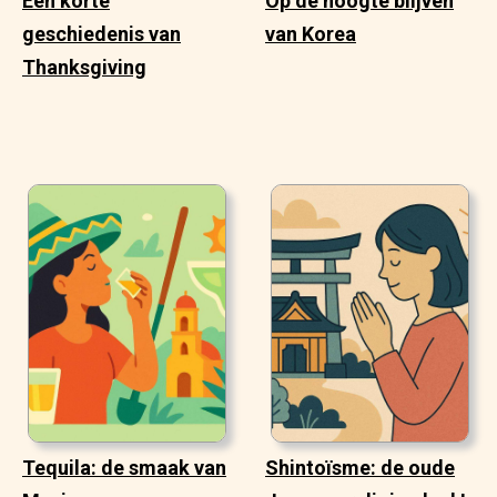
Een korte
Op de hoogte blijven
geschiedenis van
van Korea
Thanksgiving
Tequila: de smaak van
Shintoïsme: de oude