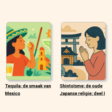
Tequila: de smaak van
Shintoïsme: de oude
Mexico
Japanse religie; deel I